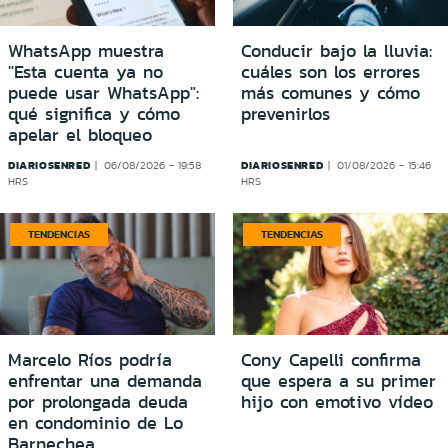
WhatsApp muestra
Conducir bajo la lluvia:
"Esta cuenta ya no
cuáles son los errores
puede usar WhatsApp":
más comunes y cómo
qué significa y cómo
prevenirlos
apelar el bloqueo
DIARIOSENRED
DIARIOSENRED
06/08/2026 - 19:58
01/08/2026 - 15:46
HRS
HRS
TENDENCIAS
TENDENCIAS
Marcelo Ríos podría
Cony Capelli confirma
enfrentar una demanda
que espera a su primer
por prolongada deuda
hijo con emotivo vídeo
en condominio de Lo
Barnechea