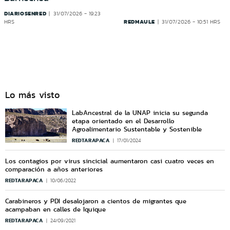
DIARIOSENRED
31/07/2026 - 19:23
REDMAULE
HRS
31/07/2026 - 10:51 HRS
Lo más visto
LabAncestral de la UNAP inicia su segunda
etapa orientado en el Desarrollo
Agroalimentario Sustentable y Sostenible
REDTARAPACA
17/01/2024
Los contagios por virus sincicial aumentaron casi cuatro veces en
comparación a años anteriores
REDTARAPACA
10/06/2022
Carabineros y PDI desalojaron a cientos de migrantes que
acampaban en calles de Iquique
REDTARAPACA
24/09/2021