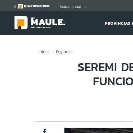
Click acá para ir directamente al contenido
NUESTRA RED
PROVINCIAS 
Inicio
Regional
SEREMI D
FUNCIO