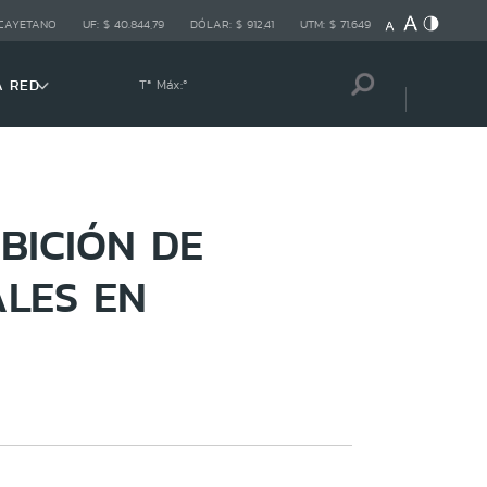
 CAYETANO
UF:
$ 40.844,79
DÓLAR:
$ 912,41
UTM:
$ 71.649
A RED
Tª Máx:
º
BICIÓN DE
ALES EN