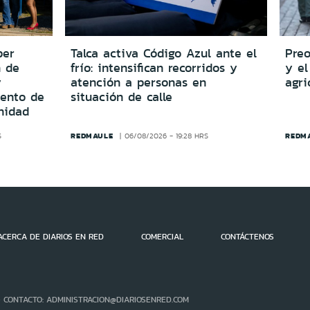
per
Talca activa Código Azul ante el
Preo
n de
frío: intensifican recorridos y
y el
y
atención a personas en
agri
iento de
situación de calle
nidad
REDMAULE
REDM
S
06/08/2026 - 19:28 HRS
ACERCA DE DIARIOS EN RED
COMERCIAL
CONTÁCTENOS
- CONTACTO: ADMINISTRACION@DIARIOSENRED.COM