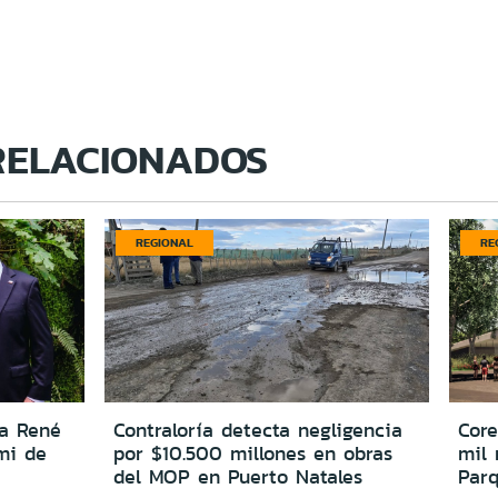
RELACIONADOS
REGIONAL
RE
 a René
Contraloría detecta negligencia
Cor
mi de
por $10.500 millones en obras
mil 
del MOP en Puerto Natales
Par