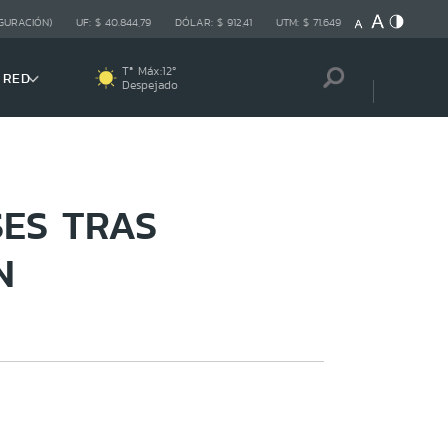
GURACIÓN)
UF:
$ 40.844,79
DÓLAR:
$ 912,41
UTM:
$ 71.649
Tª Máx:
12
º
 RED
Despejado
SES TRAS
N