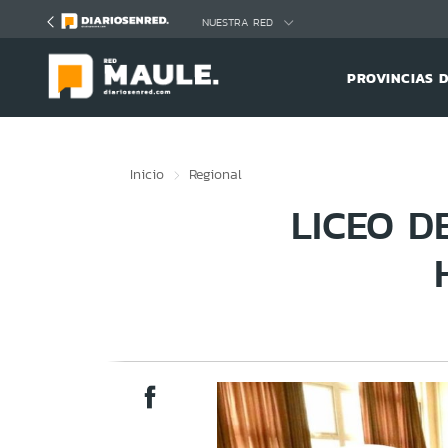
Click acá para ir directamente al contenido
NUESTRA RED
PROVINCIAS 
Inicio
Regional
LICEO D