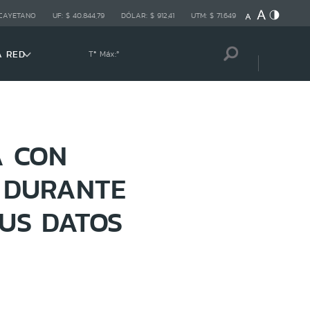
 CAYETANO
UF:
$ 40.844,79
DÓLAR:
$ 912,41
UTM:
$ 71.649
A RED
Tª Máx:
º
A CON
S DURANTE
US DATOS