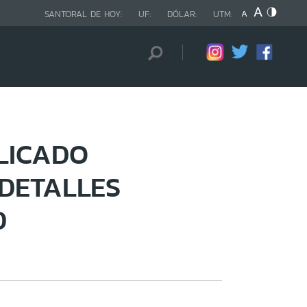
SANTORAL DE HOY:
UF:
DÓLAR:
UTM:
LICADO
DETALLES
D