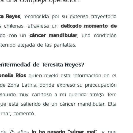
ta Reyes
, reconocida por su extensa trayectoria
delicado momento de
s chilenas, atraviesa un
cáncer mandibular
cada con un
, una condición
nido alejada de las pantallas.
enfermedad de Teresita Reyes?
nella Ríos
quien reveló esta información en el
 de Zona Latina, donde expresó su preocupación
saludo muy cariñoso a mi querida amiga Tere
ue está saliendo de un cáncer mandibular. Ella
rna”, comentó.
lo ha pasado "súper mal"
z de 75 años
, y que