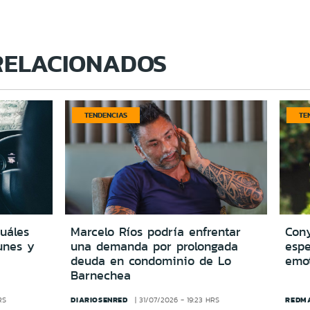
RELACIONADOS
TENDENCIAS
TE
cuáles
Marcelo Ríos podría enfrentar
Cony
unes y
una demanda por prolongada
espe
deuda en condominio de Lo
emo
Barnechea
DIARIOSENRED
REDM
RS
31/07/2026 - 19:23 HRS