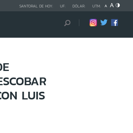
SANTORAL DE HOY:
UF:
DÓLAR:
UTM:
DE
ESCOBAR
ON LUIS