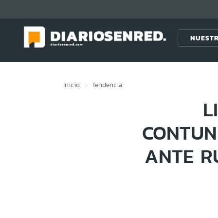
Click acá para ir directamente al contenido
NUESTR
Inicio
Tendencia
L
CONTUN
ANTE R