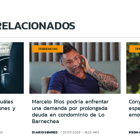
RELACIONADOS
TENDENCIAS
TE
cuáles
Marcelo Ríos podría enfrentar
Cony
unes y
una demanda por prolongada
espe
deuda en condominio de Lo
emo
Barnechea
DIARIOSENRED
REDM
RS
31/07/2026 - 19:23 HRS