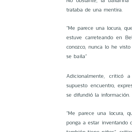
No obstante, la bailarin
trataba de una mentira.
“Me parece una locura, qu
estuve carreteando en Bel
conozco, nunca lo he visto
se baila”
Adicionalmente, criticó 
supuesto encuentro, expr
se difundió la información.
“Me parece una locura, 
ponga a estar inventando c
también tiene niños”, critic