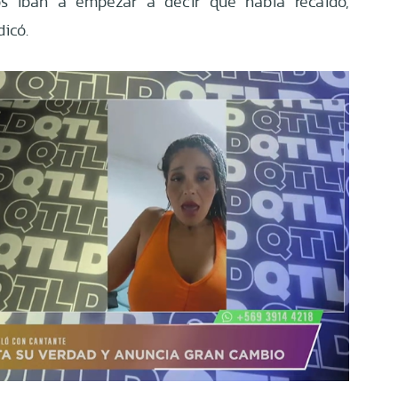
os iban a empezar a decir que había recaído,
dicó.