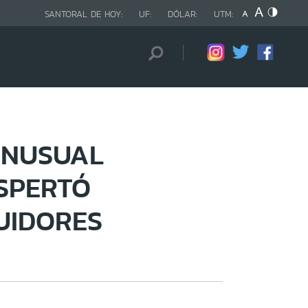
SANTORAL DE HOY:
UF:
DÓLAR:
UTM:
INUSUAL
SPERTÓ
UIDORES