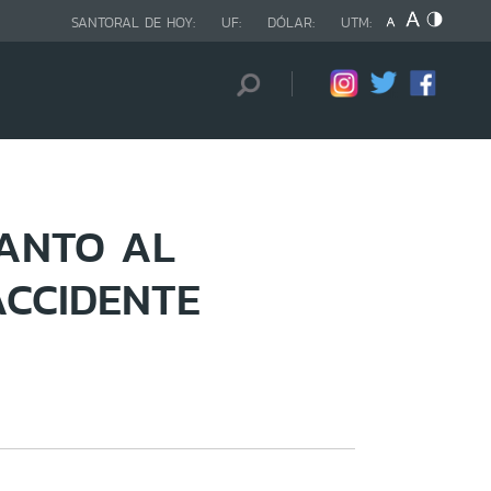
SANTORAL DE HOY:
UF:
DÓLAR:
UTM:
LANTO AL
ACCIDENTE