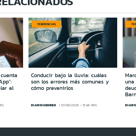
RELACIONADOS
TENDENCIAS
TE
 cuenta
Conducir bajo la lluvia: cuáles
Marc
App":
son los errores más comunes y
una
lar el
cómo prevenirlos
deu
Bar
DIARIOSENRED
DIARI
HRS
01/08/2026 - 15:46 HRS