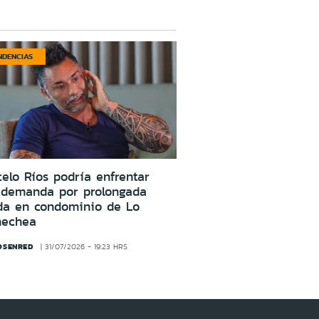
NDENCIAS
elo Ríos podría enfrentar
 demanda por prolongada
da en condominio de Lo
nechea
OSENRED
31/07/2026 - 19:23 HRS