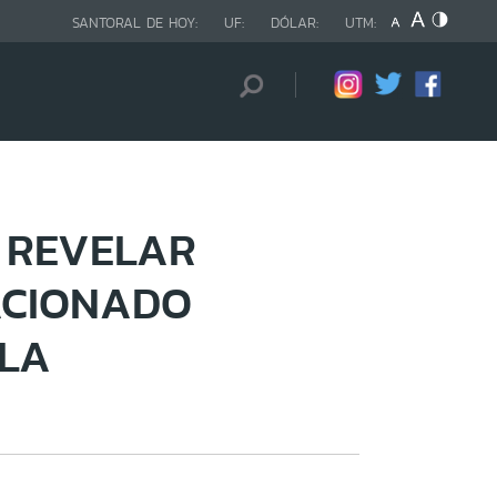
SANTORAL DE HOY:
UF:
DÓLAR:
UTM:
 REVELAR
ACIONADO
LA