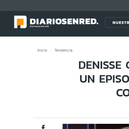
Click acá para ir directamente al contenido
NUESTR
Inicio
Tendencia
DENISSE
UN EPIS
C