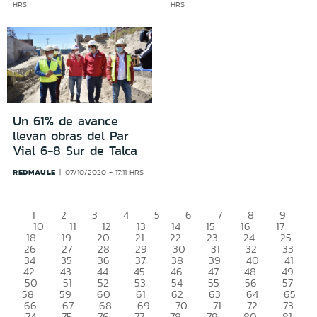
HRS
HRS
Un 61% de avance
llevan obras del Par
Vial 6-8 Sur de Talca
REDMAULE
07/10/2020 - 17:11 HRS
1
2
3
4
5
6
7
8
9
10
11
12
13
14
15
16
17
18
19
20
21
22
23
24
25
26
27
28
29
30
31
32
33
34
35
36
37
38
39
40
41
42
43
44
45
46
47
48
49
50
51
52
53
54
55
56
57
58
59
60
61
62
63
64
65
66
67
68
69
70
71
72
73
74
75
76
77
78
79
80
81