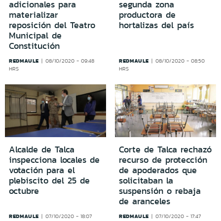
adicionales para
segunda zona
materializar
productora de
reposición del Teatro
hortalizas del país
Municipal de
Constitución
REDMAULE
REDMAULE
08/10/2020 - 09:48
08/10/2020 - 08:50
HRS
HRS
Alcalde de Talca
Corte de Talca rechazó
inspecciona locales de
recurso de protección
votación para el
de apoderados que
plebiscito del 25 de
solicitaban la
octubre
suspensión o rebaja
de aranceles
REDMAULE
REDMAULE
07/10/2020 - 18:07
07/10/2020 - 17:47