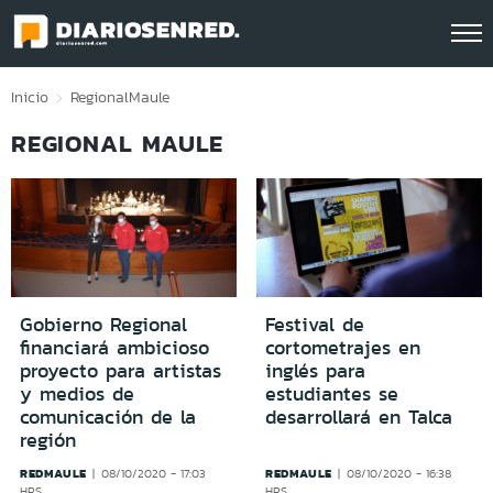
Click acá para ir directamente al contenido
Inicio
Regional
Maule
REGIONAL MAULE
Gobierno Regional
Festival de
financiará ambicioso
cortometrajes en
proyecto para artistas
inglés para
y medios de
estudiantes se
comunicación de la
desarrollará en Talca
región
REDMAULE
REDMAULE
08/10/2020 - 17:03
08/10/2020 - 16:38
HRS
HRS