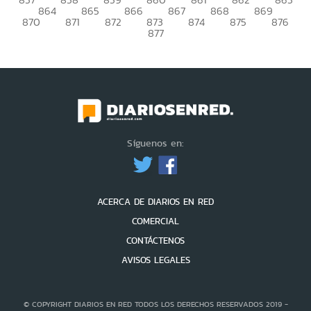
864
865
866
867
868
869
870
871
872
873
874
875
876
877
Síguenos en:
ACERCA DE DIARIOS EN RED
COMERCIAL
CONTÁCTENOS
AVISOS LEGALES
© COPYRIGHT DIARIOS EN RED TODOS LOS DERECHOS RESERVADOS 2019 -