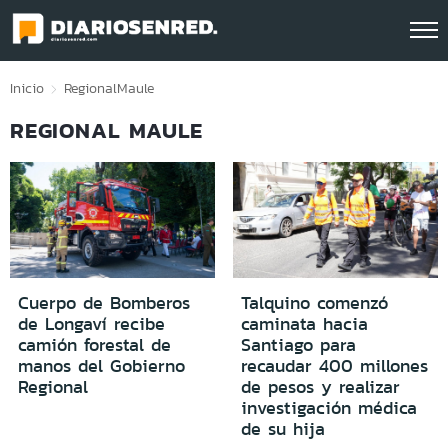
Click acá para ir directamente al contenido
Inicio
Regional
Maule
REGIONAL MAULE
Cuerpo de Bomberos
Talquino comenzó
de Longaví recibe
caminata hacia
camión forestal de
Santiago para
manos del Gobierno
recaudar 400 millones
Regional
de pesos y realizar
investigación médica
de su hija