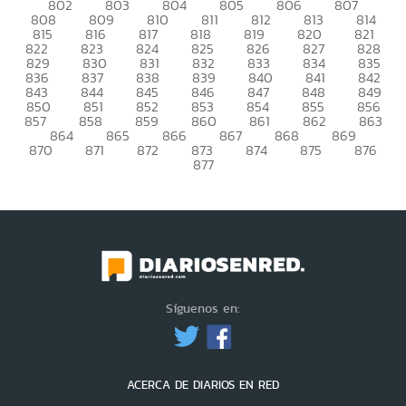
802
803
804
805
806
807
808
809
810
811
812
813
814
815
816
817
818
819
820
821
822
823
824
825
826
827
828
829
830
831
832
833
834
835
836
837
838
839
840
841
842
843
844
845
846
847
848
849
850
851
852
853
854
855
856
857
858
859
860
861
862
863
864
865
866
867
868
869
870
871
872
873
874
875
876
877
Síguenos en:
ACERCA DE DIARIOS EN RED