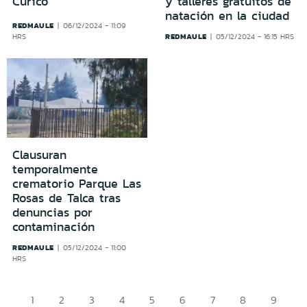
Curicó
y talleres gratuitos de
natación en la ciudad
REDMAULE
06/12/2024 - 11:09
REDMAULE
HRS
05/12/2024 - 16:15 HRS
Clausuran
temporalmente
crematorio Parque Las
Rosas de Talca tras
denuncias por
contaminación
REDMAULE
05/12/2024 - 11:00
HRS
1
2
3
4
5
6
7
8
9