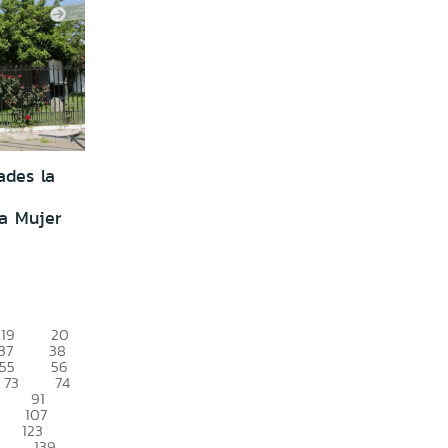
ades la
a Mujer
19
20
37
38
55
56
73
74
91
107
123
139