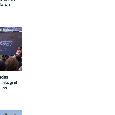
do en
ades
Integral
 las