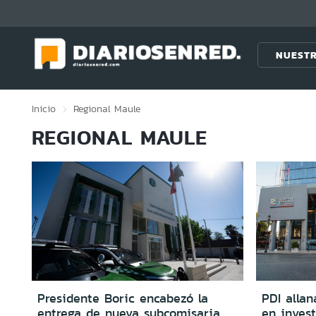
Click acá para ir directamente al contenido
NUESTR
Inicio
Regional
Maule
REGIONAL MAULE
Presidente Boric encabezó la
PDI alla
entrega de nueva subcomisaria
en invest