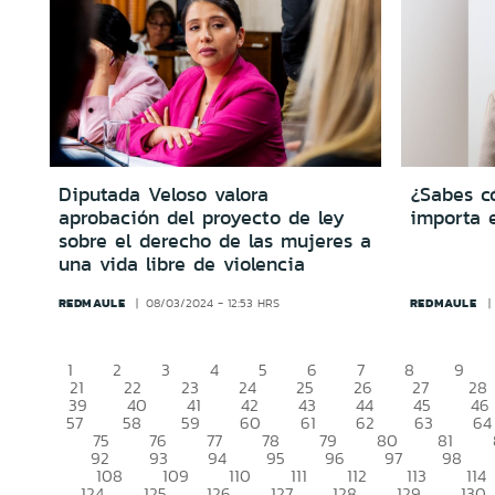
Diputada Veloso valora
¿Sabes c
aprobación del proyecto de ley
importa 
sobre el derecho de las mujeres a
una vida libre de violencia
REDMAULE
REDMAULE
08/03/2024 - 12:53 HRS
1
2
3
4
5
6
7
8
9
21
22
23
24
25
26
27
28
39
40
41
42
43
44
45
46
57
58
59
60
61
62
63
64
75
76
77
78
79
80
81
92
93
94
95
96
97
98
108
109
110
111
112
113
114
124
125
126
127
128
129
130