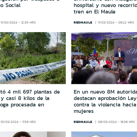
o Social
hospital y nuevo recorri
tren en El Maule
REDMAULE
11/03/2024 - 12:30 HRS
11/03/2024 - 09:22 HRS
tó 4 mil 697 plantas de
En un nuevo 8M autorid
y casi 8 kilos de la
destacan aprobación Ley 
oga procesada en
contra la violencia hacia
mujeres
REDMAULE
10/03/2024 - 11:59 HRS
08/03/2024 - 18:38 HRS