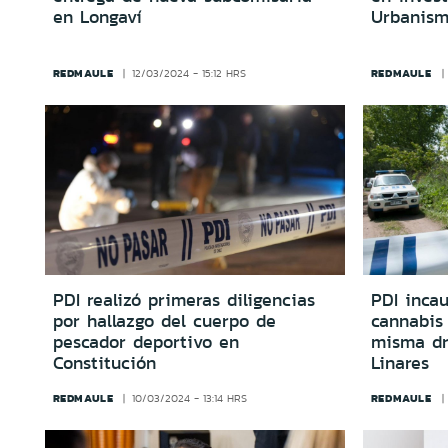
en Longaví
Urbanism
REDMAULE
REDMAULE
12/03/2024 - 15:12 HRS
PDI realizó primeras diligencias
PDI incau
por hallazgo del cuerpo de
cannabis 
pescador deportivo en
misma dr
Constitución
Linares
REDMAULE
REDMAULE
10/03/2024 - 13:14 HRS