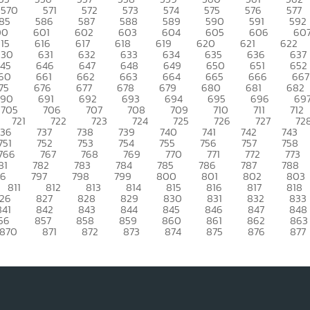
570
571
572
573
574
575
576
577
85
586
587
588
589
590
591
592
00
601
602
603
604
605
606
60
15
616
617
618
619
620
621
622
630
631
632
633
634
635
636
637
45
646
647
648
649
650
651
652
60
661
662
663
664
665
666
667
75
676
677
678
679
680
681
682
690
691
692
693
694
695
696
69
705
706
707
708
709
710
711
712
721
722
723
724
725
726
727
72
736
737
738
739
740
741
742
743
751
752
753
754
755
756
757
758
766
767
768
769
770
771
772
773
81
782
783
784
785
786
787
788
96
797
798
799
800
801
802
803
811
812
813
814
815
816
817
818
26
827
828
829
830
831
832
833
841
842
843
844
845
846
847
848
56
857
858
859
860
861
862
863
870
871
872
873
874
875
876
877