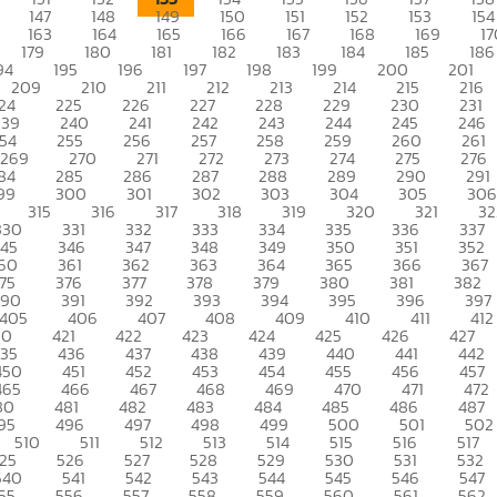
147
148
149
150
151
152
153
154
163
164
165
166
167
168
169
17
179
180
181
182
183
184
185
186
94
195
196
197
198
199
200
201
209
210
211
212
213
214
215
216
24
225
226
227
228
229
230
231
239
240
241
242
243
244
245
246
54
255
256
257
258
259
260
261
269
270
271
272
273
274
275
276
84
285
286
287
288
289
290
291
99
300
301
302
303
304
305
306
315
316
317
318
319
320
321
32
330
331
332
333
334
335
336
337
345
346
347
348
349
350
351
352
60
361
362
363
364
365
366
367
75
376
377
378
379
380
381
382
390
391
392
393
394
395
396
397
405
406
407
408
409
410
411
412
20
421
422
423
424
425
426
427
435
436
437
438
439
440
441
442
450
451
452
453
454
455
456
457
465
466
467
468
469
470
471
472
80
481
482
483
484
485
486
487
95
496
497
498
499
500
501
502
510
511
512
513
514
515
516
517
25
526
527
528
529
530
531
532
540
541
542
543
544
545
546
547
55
556
557
558
559
560
561
562