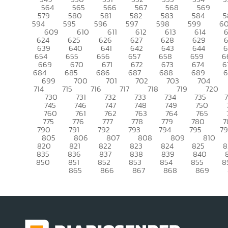
564
565
566
567
568
569
579
580
581
582
583
584
5
594
595
596
597
598
599
6
609
610
611
612
613
614
6
624
625
626
627
628
629
639
640
641
642
643
644
6
654
655
656
657
658
659
6
669
670
671
672
673
674
6
684
685
686
687
688
689
699
700
701
702
703
704
714
715
716
717
718
719
720
730
731
732
733
734
735
745
746
747
748
749
750
760
761
762
763
764
765
775
776
777
778
779
780
7
790
791
792
793
794
795
7
805
806
807
808
809
810
820
821
822
823
824
825
8
835
836
837
838
839
840
850
851
852
853
854
855
8
865
866
867
868
869