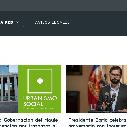
A RED
AVISOS LEGALES
na Gobernación del Maule
Presidente Boric celebr
igación por traspasos a
aniversario con inaugur