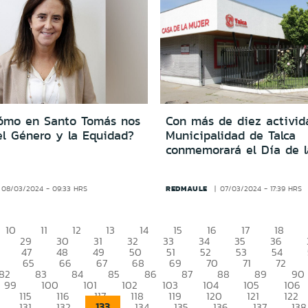
ómo en Santo Tomás nos
Con más de diez activid
el Género y la Equidad?
Municipalidad de Talca
conmemorará el Día de l
REDMAULE
08/03/2024 - 09:33 HRS
07/03/2024 - 17:39 HRS
10
11
12
13
14
15
16
17
18
29
30
31
32
33
34
35
36
47
48
49
50
51
52
53
54
65
66
67
68
69
70
71
72
82
83
84
85
86
87
88
89
90
99
100
101
102
103
104
105
106
115
116
117
118
119
120
121
122
133
131
132
134
135
136
137
138