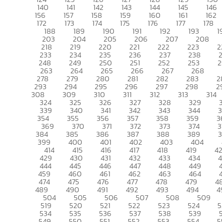
140
141
142
143
144
145
146
156
157
158
159
160
161
162
172
173
174
175
176
177
178
188
189
190
191
192
193
1
203
204
205
206
207
208
218
219
220
221
222
223
2
233
234
235
236
237
238
248
249
250
251
252
253
2
263
264
265
266
267
268
278
279
280
281
282
283
2
293
294
295
296
297
298
2
308
309
310
311
312
313
314
324
325
326
327
328
329
339
340
341
342
343
344
354
355
356
357
358
359
3
369
370
371
372
373
374
3
384
385
386
387
388
389
399
400
401
402
403
404
414
415
416
417
418
419
4
429
430
431
432
433
434
444
445
446
447
448
449
459
460
461
462
463
464
474
475
476
477
478
479
4
489
490
491
492
493
494
4
504
505
506
507
508
509
519
520
521
522
523
524
5
534
535
536
537
538
539
549
550
551
552
553
554
5