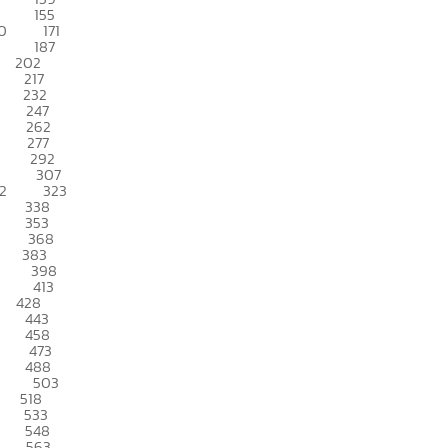
155
0
171
187
202
217
232
247
262
277
292
307
2
323
338
353
368
383
398
413
428
443
458
473
488
503
518
533
548
563