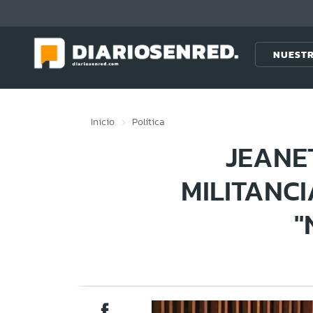
Click acá para ir directamente al contenido
NUESTR
Inicio
Política
JEANE
MILITANCI
"