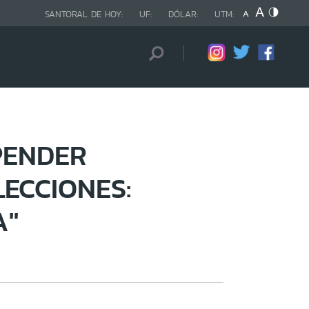
SANTORAL DE HOY:
UF:
DÓLAR:
UTM:
PENDER
LECCIONES:
A"