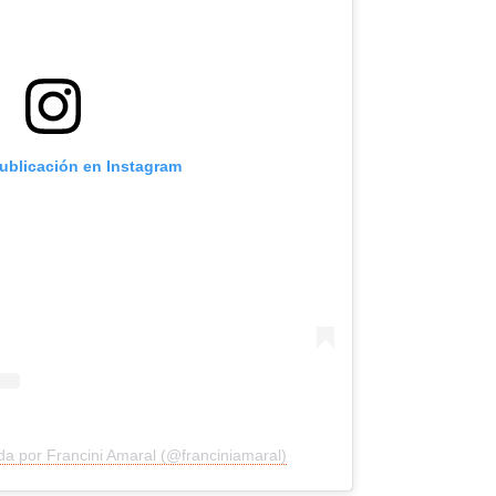
publicación en Instagram
da por Francini Amaral (@franciniamaral)