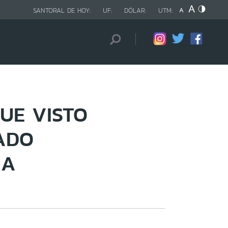
SANTORAL DE HOY:
UF:
DÓLAR:
UTM:
FUE VISTO
ADO
IA