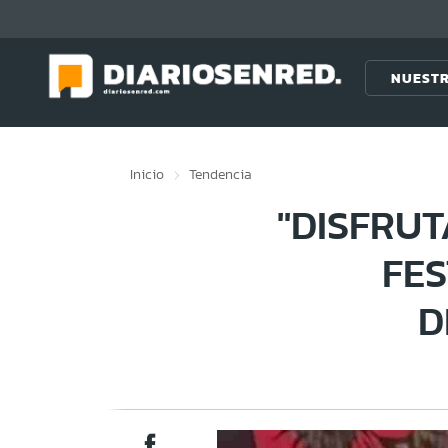
Click acá para ir directamente al contenido
NUESTR
Inicio
Tendencia
"DISFRUT
FE
D