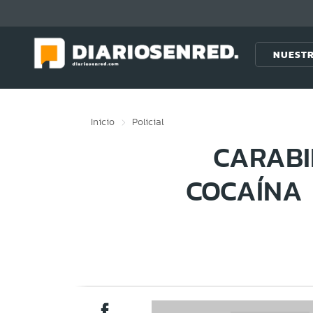
Click acá para ir directamente al contenido
NUESTR
Inicio
Policial
CARABI
COCAÍNA 