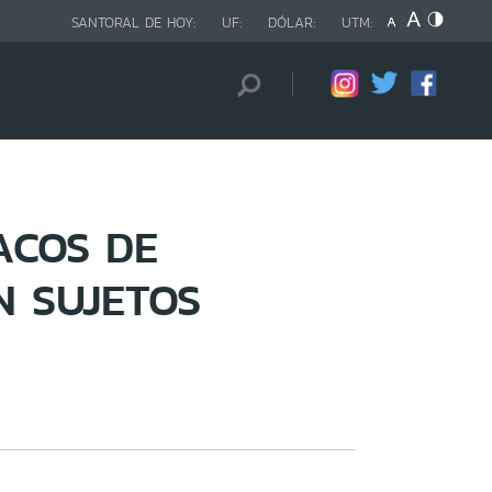
SANTORAL DE HOY:
UF:
DÓLAR:
UTM:
ACOS DE
N SUJETOS