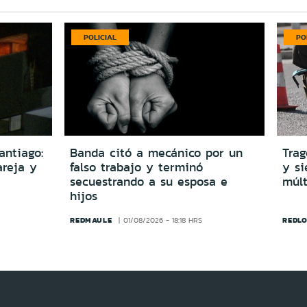
POLICIAL
PO
antiago:
Banda citó a mecánico por un
Trag
reja y
falso trabajo y terminó
y si
secuestrando a su esposa e
múlt
hijos
REDMAULE
REDLO
01/08/2026 - 18:18 HRS