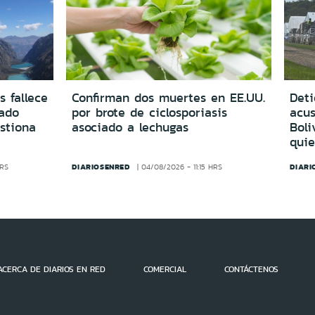
s fallece
Confirman dos muertes en EE.UU.
Deti
vado
por brote de ciclosporiasis
acus
estiona
asociado a lechugas
Boli
quie
DIARIOSENRED
DIARI
HRS
04/08/2026 - 11:15 HRS
ACERCA DE DIARIOS EN RED
COMERCIAL
CONTÁCTENOS