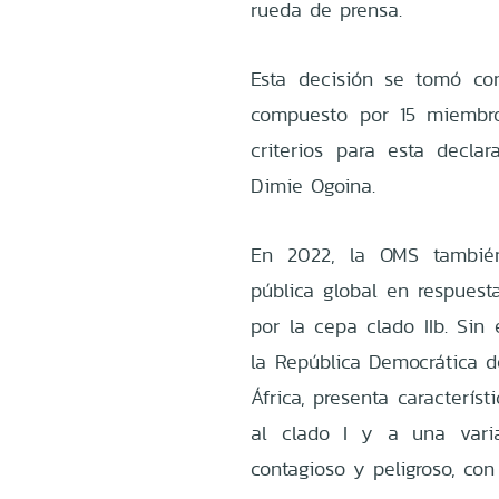
rueda de prensa.
Esta decisión se tomó co
compuesto por 15 miembro
criterios para esta declar
Dimie Ogoina.
En 2022, la OMS tambié
pública global en respuest
por la cepa clado IIb. Sin
la República Democrática d
África, presenta característ
al clado I y a una vari
contagioso y peligroso, co