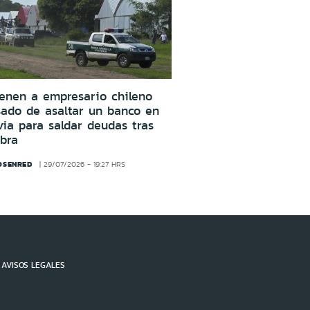
enen a empresario chileno
ado de asaltar un banco en
via para saldar deudas tras
bra
OSENRED
29/07/2026 - 19:27 HRS
AVISOS LEGALES