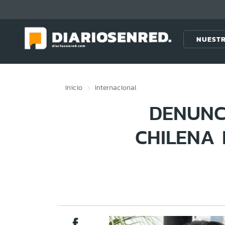
Click acá para ir directamente al contenido
NUESTR
Inicio
Internacional
DENUNC
CHILENA 