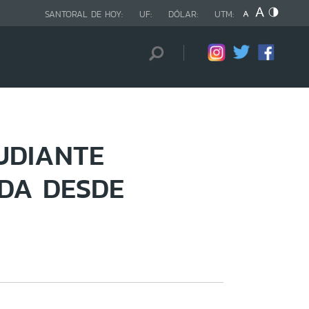
SANTORAL DE HOY:
UF:
DÓLAR:
UTM:
UDIANTE
IDA DESDE