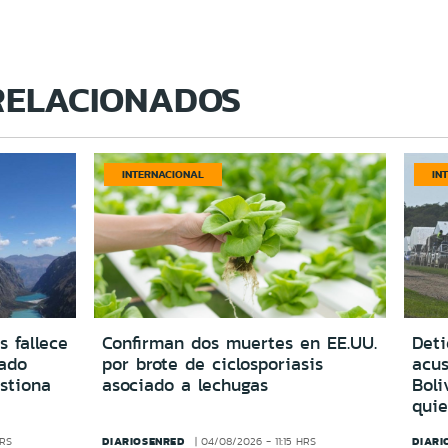
RELACIONADOS
INTERNACIONAL
IN
s fallece
Confirman dos muertes en EE.UU.
Deti
vado
por brote de ciclosporiasis
acus
estiona
asociado a lechugas
Boli
quie
DIARIOSENRED
DIARI
HRS
04/08/2026 - 11:15 HRS